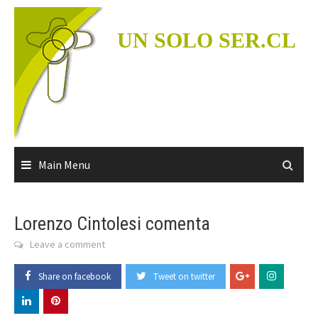
Skip
to
UN SOLO SER.CL
content
Main Menu
Lorenzo Cintolesi comenta
Leave a comment
Share on facebook
Tweet on twitter