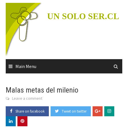
Skip
to
UN SOLO SER.CL
content
Main Menu
Malas metas del milenio
Leave a comment
Share on facebook
Tweet on twitter