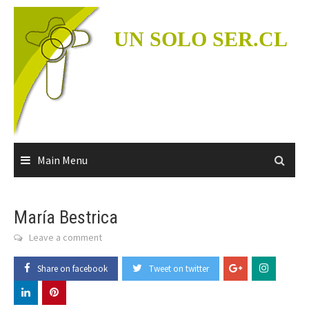
Skip
to
UN SOLO SER.CL
content
Main Menu
María Bestrica
Leave a comment
Share on facebook
Tweet on twitter