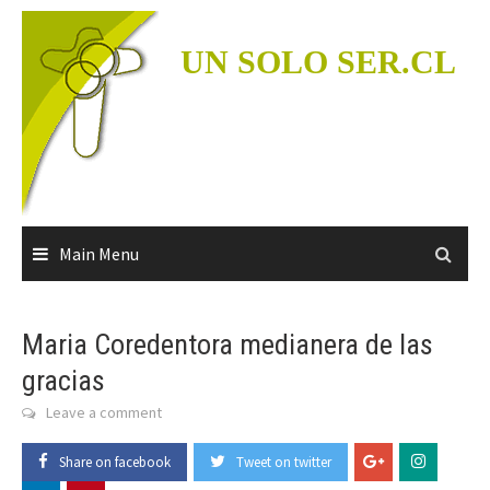
Skip
to
UN SOLO SER.CL
content
Main Menu
Maria Coredentora medianera de las
gracias
Leave a comment
Share on facebook
Tweet on twitter