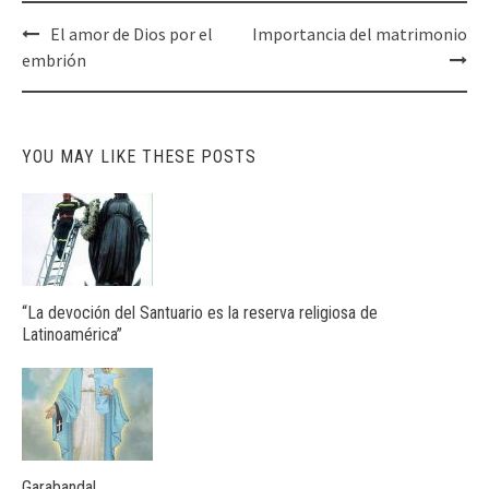
Post
El amor de Dios por el
Importancia del matrimonio
navigation
embrión
YOU MAY LIKE THESE POSTS
“La devoción del Santuario es la reserva religiosa de
Latinoamérica”
Garabandal