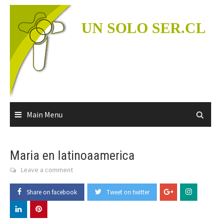
Skip
to
UN SOLO SER.CL
content
Main Menu
Maria en latinoaamerica
Leave a comment
Share on facebook
Tweet on twitter