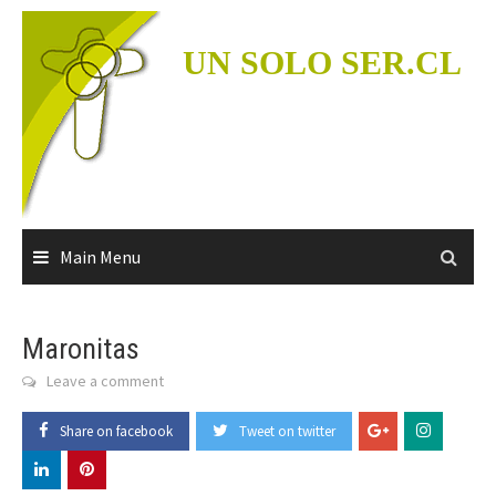
Skip
to
UN SOLO SER.CL
content
Main Menu
Maronitas
Leave a comment
Share on facebook
Tweet on twitter