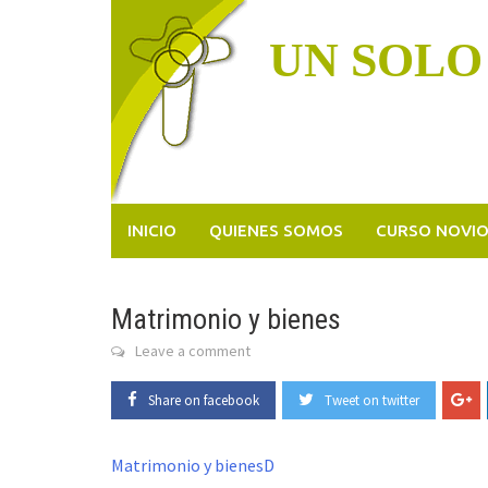
Skip
to
UN SOLO
content
INICIO
QUIENES SOMOS
CURSO NOVI
Matrimonio y bienes
Leave a comment
Share on facebook
Tweet on twitter
Matrimonio y bienesD