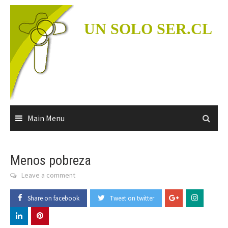
Skip
to
UN SOLO SER.CL
content
Main Menu
Menos pobreza
Leave a comment
Share on facebook
Tweet on twitter