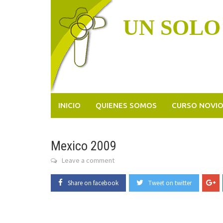
Skip
to
UN SOLO
content
INICIO
QUIENES SOMOS
CURSO NOVI
Mexico 2009
Leave a comment
Share on facebook
Tweet on twitter