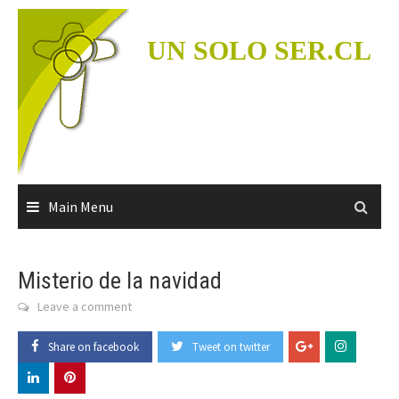
Skip
to
UN SOLO SER.CL
content
Main Menu
Misterio de la navidad
Leave a comment
Share on facebook
Tweet on twitter