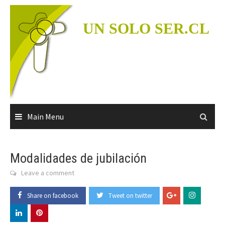
Skip
to
UN SOLO SER.CL
content
Main Menu
Modalidades de jubilación
Leave a comment
Share on facebook
Tweet on twitter