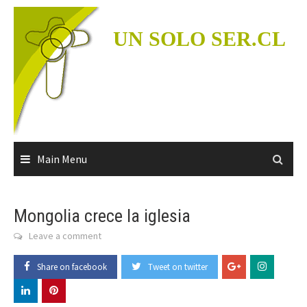
Skip
to
UN SOLO SER.CL
content
Main Menu
Mongolia crece la iglesia
Leave a comment
Share on facebook
Tweet on twitter