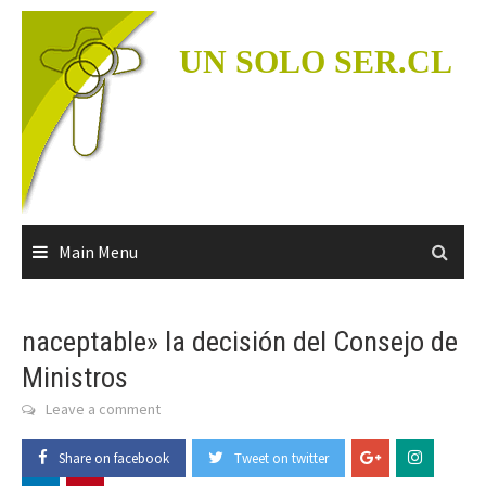
Skip
to
UN SOLO SER.CL
content
Main Menu
naceptable» la decisión del Consejo de
Ministros
Leave a comment
Share on facebook
Tweet on twitter