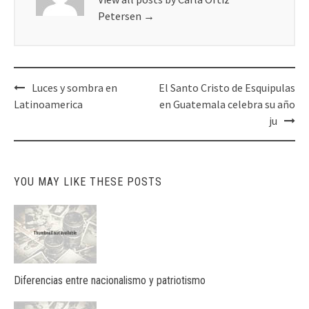
Petersen
→
Post
Luces y sombra en
El Santo Cristo de Esquipulas
navigation
Latinoamerica
en Guatemala celebra su año
ju
YOU MAY LIKE THESE POSTS
Diferencias entre nacionalismo y patriotismo