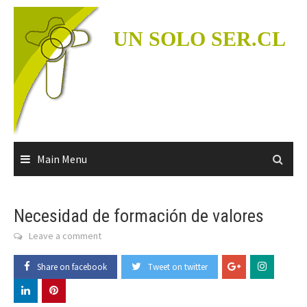
Skip
to
UN SOLO SER.CL
content
Main Menu
Necesidad de formación de valores
Leave a comment
Share on facebook
Tweet on twitter