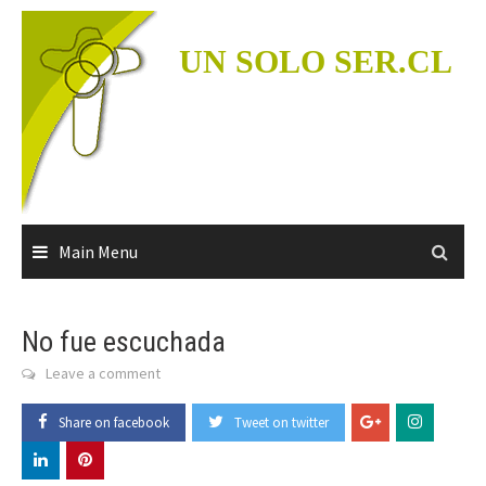
Skip
to
UN SOLO SER.CL
content
Main Menu
No fue escuchada
Leave a comment
Share on facebook
Tweet on twitter