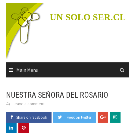
Skip
to
UN SOLO SER.CL
content
Main Menu
NUESTRA SEÑORA DEL ROSARIO
Leave a comment
Share on facebook
Tweet on twitter