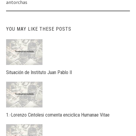
navigation
antorchas
YOU MAY LIKE THESE POSTS
Situación de Instituto Juan Pablo II
1.-Lorenzo Cintolesi comenta enciclica Humanae Vitae