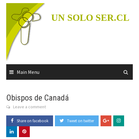
Skip
to
UN SOLO SER.CL
content
Main Menu
Obispos de Canadá
Leave a comment
Share on facebook
Tweet on twitter