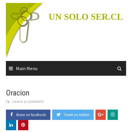
Skip
to
UN SOLO SER.CL
content
Main Menu
Oracion
Leave a comment
Share on facebook
Tweet on twitter