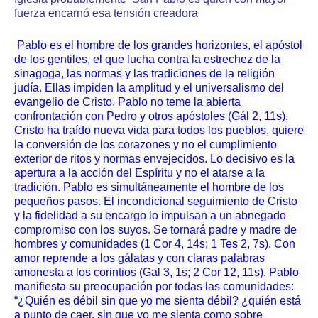
fuerza encarnó esa tensión creadora
Pablo es el hombre de los grandes horizontes, el apóstol
de los gentiles, el que lucha contra la estrechez de la
sinagoga, las normas y las tradiciones de la religión
judía. Ellas impiden la amplitud y el universalismo del
evangelio de Cristo. Pablo no teme la abierta
confrontación con Pedro y otros apóstoles (Gál 2, 11s).
Cristo ha traído nueva vida para todos los pueblos, quiere
la conversión de los corazones y no el cumplimiento
exterior de ritos y normas envejecidos. Lo decisivo es la
apertura a la acción del Espíritu y no el atarse a la
tradición. Pablo es simultáneamente el hombre de los
pequeños pasos. El incondicional seguimiento de Cristo
y la fidelidad a su encargo lo impulsan a un abnegado
compromiso con los suyos. Se tornará padre y madre de
hombres y comunidades (1 Cor 4, 14s; 1 Tes 2, 7s). Con
amor reprende a los gálatas y con claras palabras
amonesta a los corintios (Gal 3, 1s; 2 Cor 12, 11s). Pablo
manifiesta su preocupación por todas las comunidades:
“¿Quién es débil sin que yo me sienta débil? ¿quién está
a punto de caer, sin que yo me sienta como sobre