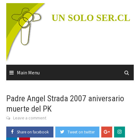
Skip
to
UN SOLO SER.CL
content
Main Menu
Padre Angel Strada 2007 aniversario
muerte del PK
Leave a comment
Share on facebook
Tweet on twitter