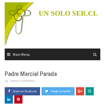
Skip
to
UN SOLO SER.CL
content
Main Menu
Padre Marcial Parada
Leave a comment
Share on facebook
Tweet on twitter