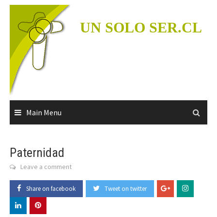
Skip
to
UN SOLO SER.CL
content
Main Menu
Paternidad
Leave a comment
Share on facebook
Tweet on twitter