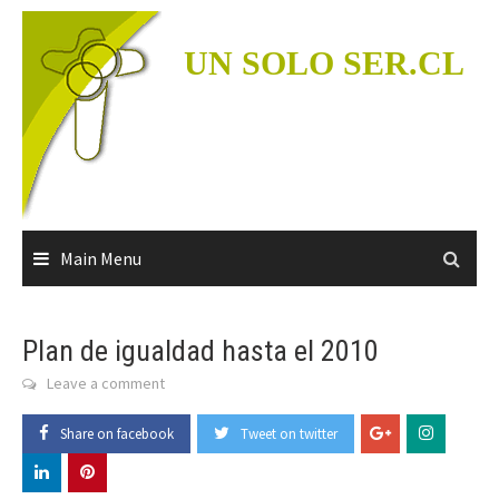
Skip
to
UN SOLO SER.CL
content
Main Menu
Plan de igualdad hasta el 2010
Leave a comment
Share on facebook
Tweet on twitter