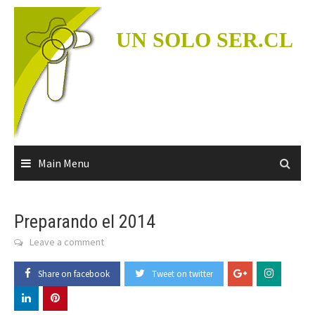
Skip
to
UN SOLO SER.CL
content
Main Menu
Preparando el 2014
Leave a comment
Share on facebook
Tweet on twitter