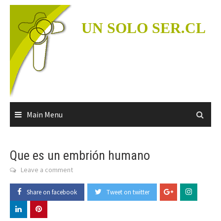
Skip
to
UN SOLO SER.CL
content
Main Menu
Que es un embrión humano
Leave a comment
Share on facebook
Tweet on twitter