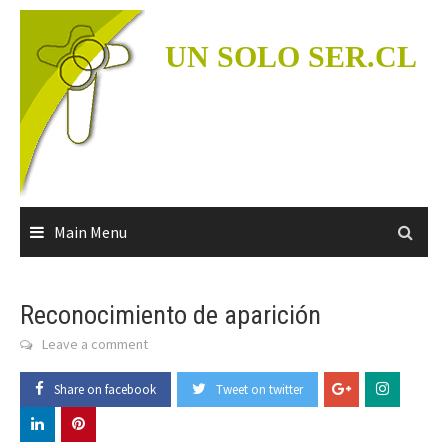
Skip
to
UN SOLO SER.CL
content
Main Menu
Reconocimiento de aparición
Leave a comment
Share on facebook
Tweet on twitter