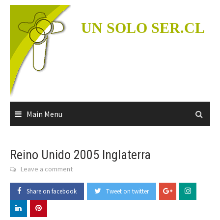
Skip
to
UN SOLO SER.CL
content
Main Menu
Reino Unido 2005 Inglaterra
Leave a comment
Share on facebook
Tweet on twitter