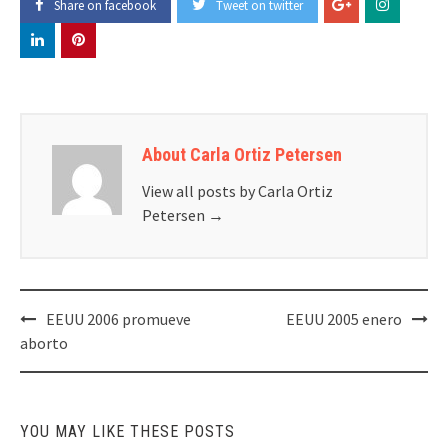
Share on facebook
Tweet on twitter
About Carla Ortiz Petersen
View all posts by Carla Ortiz
Petersen
→
Post
EEUU 2006 promueve
EEUU 2005 enero
navigation
aborto
YOU MAY LIKE THESE POSTS