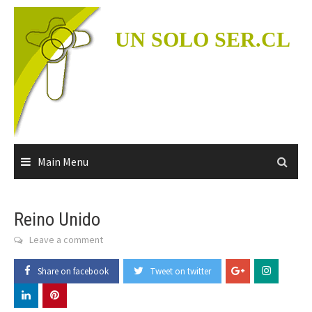
Skip
to
UN SOLO SER.CL
content
Main Menu
Reino Unido
Leave a comment
Share on facebook
Tweet on twitter