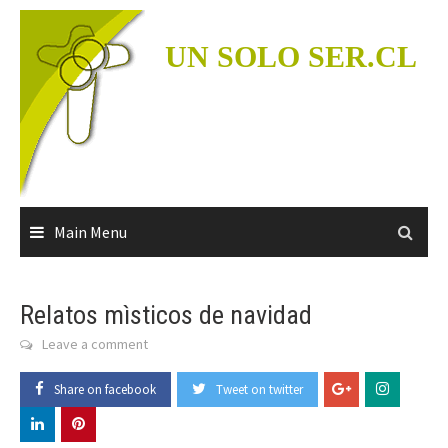
Skip
to
UN SOLO SER.CL
content
Main Menu
Relatos mìsticos de navidad
Leave a comment
Share on facebook
Tweet on twitter