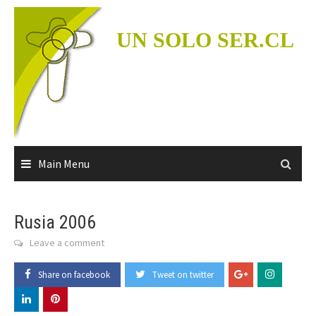
Skip
to
UN SOLO SER.CL
content
Main Menu
Rusia 2006
Leave a comment
Share on facebook
Tweet on twitter