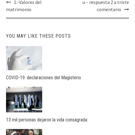
Post
1.-Valores del
u – respuesta 2 a triste
navigation
matrimonio
comentario
YOU MAY LIKE THESE POSTS
COVID-19. declaraciones del Magisterio
13 mil personas dejaron la vida consagrada: