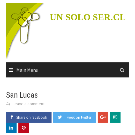
Skip
to
UN SOLO SER.CL
content
Main Menu
San Lucas
Leave a comment
Share on facebook
Tweet on twitter