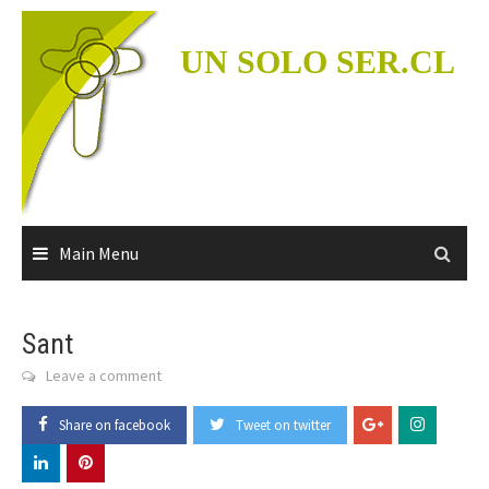
Skip
to
UN SOLO SER.CL
content
Main Menu
Sant
Leave a comment
Share on facebook
Tweet on twitter