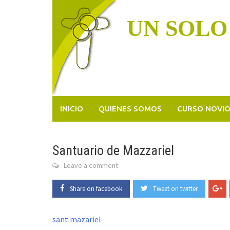
Skip
to
UN SOLO
content
INICIO
QUIENES SOMOS
CURSO NOVI
Santuario de Mazzariel
Leave a comment
Share on facebook
Tweet on twitter
sant mazariel