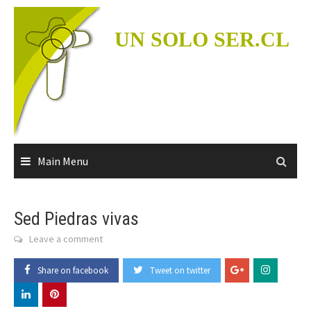
Skip
to
UN SOLO SER.CL
content
Main Menu
Sed Piedras vivas
Leave a comment
Share on facebook
Tweet on twitter