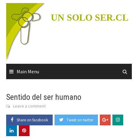
Skip
to
UN SOLO SER.CL
content
Main Menu
Sentido del ser humano
Leave a comment
Share on facebook
Tweet on twitter