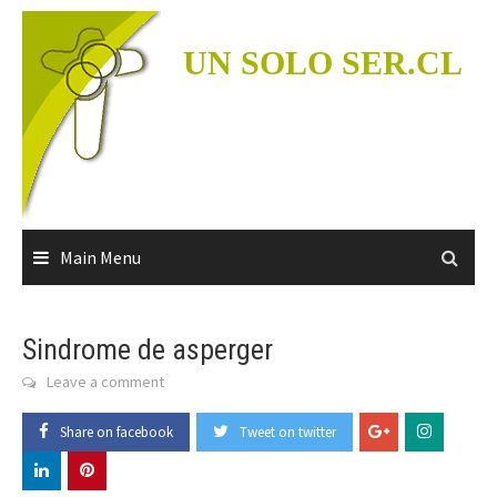
Skip
to
UN SOLO SER.CL
content
Main Menu
Sindrome de asperger
Leave a comment
Share on facebook
Tweet on twitter