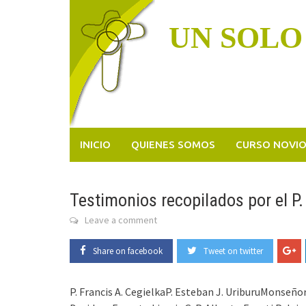
Skip
to
UN SOLO
content
INICIO
QUIENES SOMOS
CURSO NOVI
Testimonios recopilados por el P
Leave a comment
Share on facebook
Tweet on twitter
P. Francis A. CegielkaP. Esteban J. UriburuMonseño