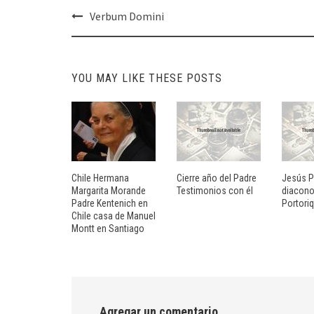
Post
Verbum Domini
navigation
YOU MAY LIKE THESE POSTS
Chile Hermana
Cierre año del Padre
Jesús 
Margarita Morande
Testimonios con él
diacon
Padre Kentenich en
Portori
Chile casa de Manuel
Montt en Santiago
Agregar un comentario