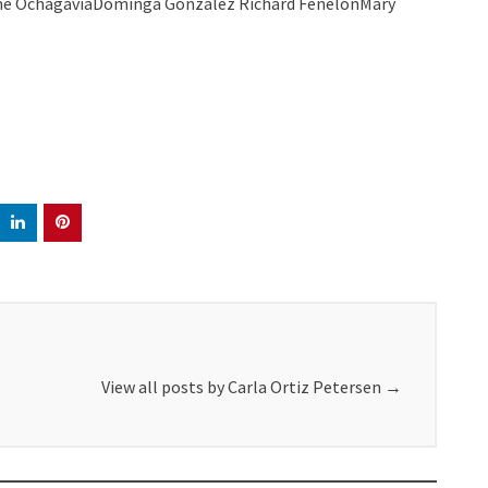
Jaime OchagaviaDominga González Richard FenelonMary
View all posts by Carla Ortiz Petersen
→