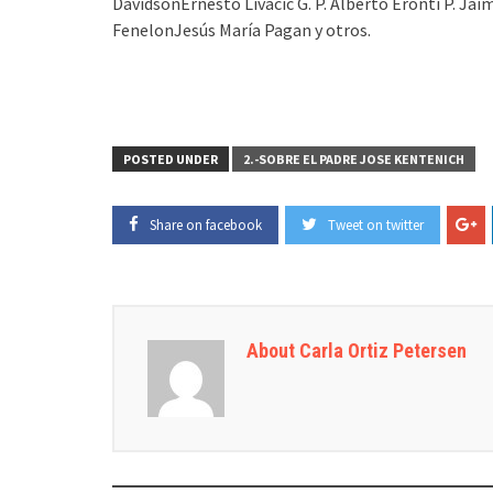
DavidsonErnesto Livacic G. P. Alberto Eronti P. 
FenelonJesús María Pagan y otros.
POSTED UNDER
2.-SOBRE EL PADRE JOSE KENTENICH
Share on facebook
Tweet on twitter
About Carla Ortiz Petersen