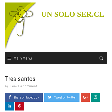
Skip
to
UN SOLO SER.CL
content
Main Menu
Tres santos
Leave a comment
Share on facebook
Tweet on twitter