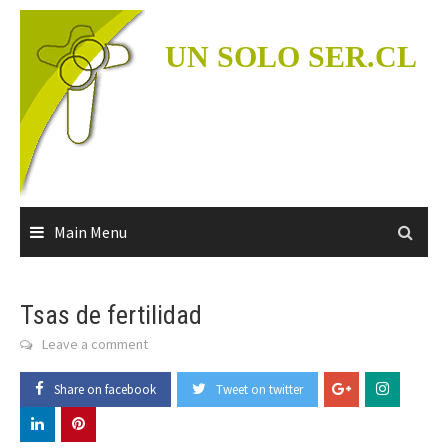
Skip
to
UN SOLO SER.CL
content
Main Menu
Tsas de fertilidad
Leave a comment
Share on facebook
Tweet on twitter