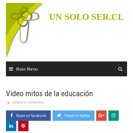
Skip
to
UN SOLO SER.CL
content
Main Menu
Video mitos de la educación
Leave a comment
Share on facebook
Tweet on twitter