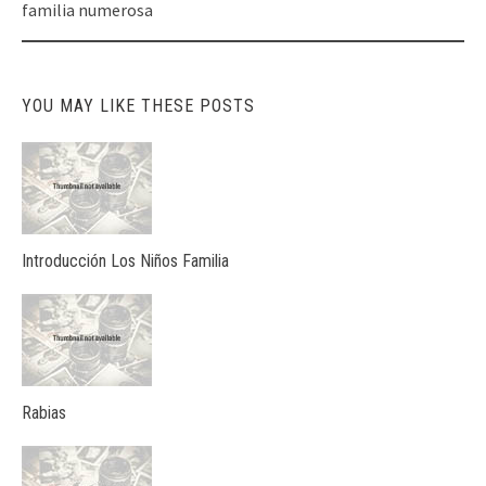
navigation
familia numerosa
YOU MAY LIKE THESE POSTS
Introducción Los Niños Familia
Rabias