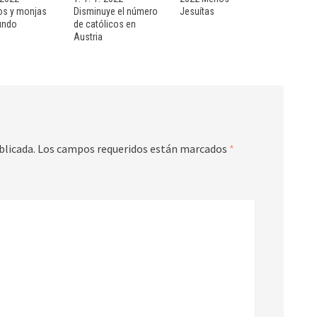
sos y monjas
Disminuye el número
Jesuítas
undo
de católicos en
Austria
blicada.
Los campos requeridos están marcados
*