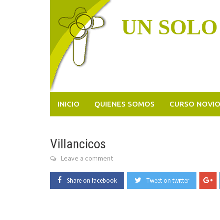
Skip
to
UN SOLO
content
INICIO
QUIENES SOMOS
CURSO NOVI
Villancicos
Leave a comment
Share on facebook
Tweet on twitter