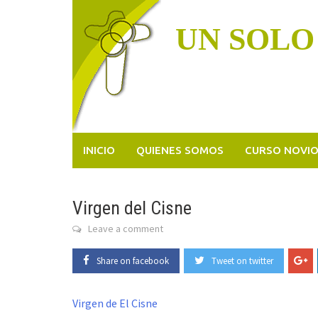
Skip
to
UN SOLO
content
INICIO
QUIENES SOMOS
CURSO NOVI
Virgen del Cisne
Leave a comment
Share on facebook
Tweet on twitter
Virgen de El Cisne