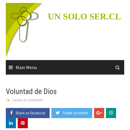
Skip
to
UN SOLO SER.CL
content
Main Menu
Voluntad de Dios
Leave a comment
Share on facebook
Tweet on twitter