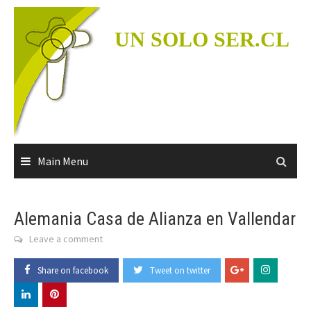
Skip
to
UN SOLO SER.CL
content
Main Menu
Alemania Casa de Alianza en Vallendar
Leave a comment
Share on facebook
Tweet on twitter