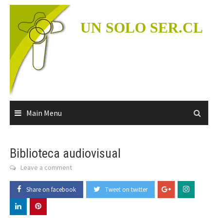
Skip
to
UN SOLO SER.CL
content
Main Menu
Biblioteca audiovisual
Leave a comment
Share on facebook
Tweet on twitter