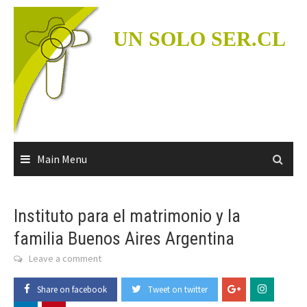
Skip
to
UN SOLO SER.CL
content
Main Menu
Instituto para el matrimonio y la
familia Buenos Aires Argentina
Leave a comment
Share on facebook
Tweet on twitter