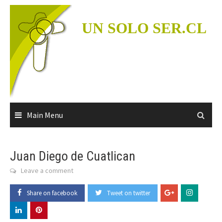
Skip
to
UN SOLO SER.CL
content
Main Menu
Juan Diego de Cuatlican
Leave a comment
Share on facebook
Tweet on twitter