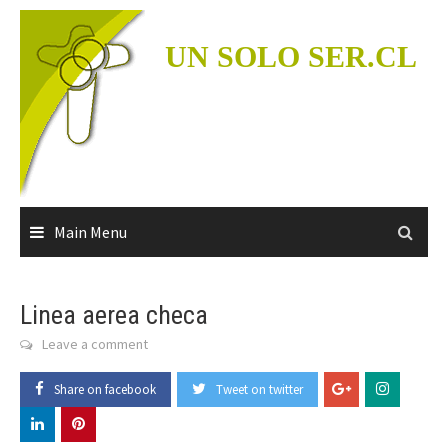
Skip
to
UN SOLO SER.CL
content
Main Menu
Linea aerea checa
Leave a comment
Share on facebook
Tweet on twitter