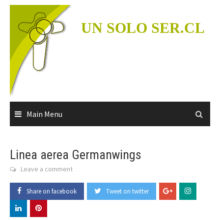
Skip
to
UN SOLO SER.CL
content
Main Menu
Linea aerea Germanwings
Leave a comment
Share on facebook
Tweet on twitter