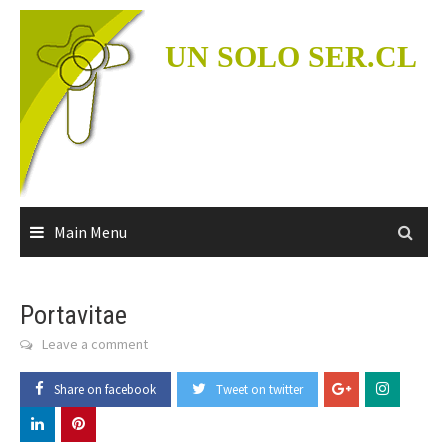
Skip
to
UN SOLO SER.CL
content
Main Menu
Portavitae
Leave a comment
Share on facebook
Tweet on twitter